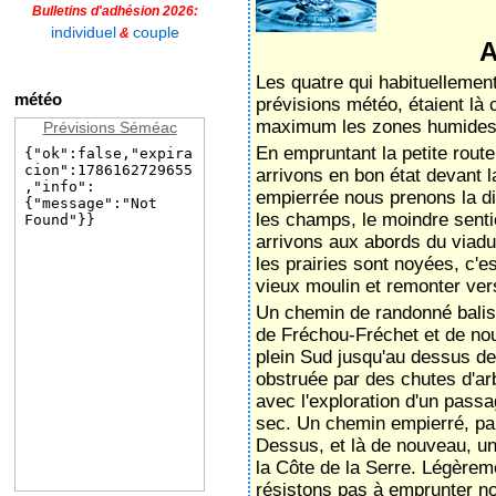
Bulletins d'adhésion 2026:
individuel
couple
&
A
Les quatre qui habituellemen
météo
prévisions météo, étaient là c
maximum les zones humides
Prévisions Séméac
En empruntant la petite route 
arrivons en bon état devant l
empierrée nous prenons la dir
les champs, le moindre senti
arrivons aux abords du viadu
les prairies sont noyées, c'es
vieux moulin et remonter ve
Un chemin de randonné balisé
de Fréchou-Fréchet et de no
plein Sud jusqu'au dessus de
obstruée par des chutes d'ar
avec l'exploration d'un passa
sec. Un chemin empierré, pa
Dessus, et là de nouveau, une
la Côte de la Serre. Légèrem
résistons pas à emprunter no