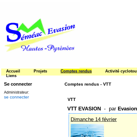
Accueil
Projets
Comptes rendus
Activité cycloto
Liens
Se connecter
Comptes rendus - VTT
Administrateur:
se connecter
VTT
VTT EVASION
- par
Evasion
Dimanche 14 février