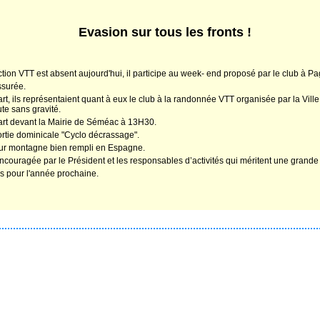
Evasion sur tous les fronts !
ction VTT est absent aujourd'hui, il participe au week- end proposé par le club à Pa
ssurée.
art, ils représentaient quant à eux le club à la randonnée VTT organisée par la Vi
e sans gravité.
art devant la Mairie de Séméac à 13H30.
ortie dominicale "Cyclo décrassage".
our montagne bien rempli en Espagne.
 encouragée par le Président et les responsables d’activités qui méritent une grande 
as pour l'année prochaine.