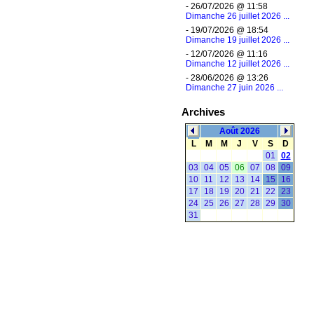
- 26/07/2026 @ 11:58
Dimanche 26 juillet 2026 ...
- 19/07/2026 @ 18:54
Dimanche 19 juillet 2026 ...
- 12/07/2026 @ 11:16
D‌imanche 12 juillet 2026 ...
- 28/06/2026 @ 13:26
Dimanche 27 juin 2026 ...
Archives
Août 2026
L
M
M
J
V
S
D
01
02
03
04
05
06
07
08
09
10
11
12
13
14
15
16
17
18
19
20
21
22
23
24
25
26
27
28
29
30
31