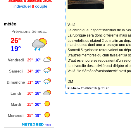
Bulletins d'adhésion 2026:
individuel
couple
&
météo
Voilà......
Le chroniqueur sportif habituel de la Se
Prévisions Séméac
La rubrique sera donc différente mais a
Les vététistes étaient 2 ce matin au dép
marcheuses dont une a essuyé une chut
Samedi 5 cyclos se retrouvaient au dép
D'autres membres du club faisaient la s
D'autres encore se reposaient d'un séj
La diversité des activités est dirigée et
Voilà, "le Séméacévasionbrexit" n'est p
DM
Publié le
26/06/2016 @ 21:28