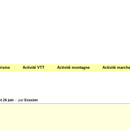
urisme
Activité VTT
Activité montagne
Activité march
t 26 juin
- par
Evasion