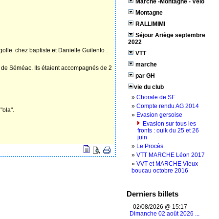
Marche -Montagne - Vélo
Montagne
RALLIMIMI
Séjour Ariège septembre
2022
golle chez baptiste et Danielle Guilento .
VTT
marche
lle de Séméac. Ils étaient accompagnés de 2
par GH
vie du club
»
Chorale de SE
»
Compte rendu AG 2014
"ola".
»
Evasion gersoise
Evasion sur tous les
fronts : ouik du 25 et 26
juin
»
Le Procès
»
VTT MARCHE Léon 2017
»
VVT et MARCHE Vieux
boucau octobre 2016
Derniers billets
- 02/08/2026 @ 15:17
Dimanche 02 août 2026 ...