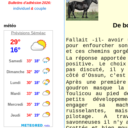
Bulletins d'adhésion 2026:
individuel
couple
&
De bo
météo
Prévisions Séméac
Fallait -il- avoir 
pour enfourcher so
et ces chemins gorg
La réponse apportée
positive. Le choix
pas discuté, il y
côté d'Ossun, c'est
Après une première
goudron masque la
Toulicou au pied d
petits développem
engager sa mac
ruisselantes, ma
pilotage. A tra
savonneuses il n'y 