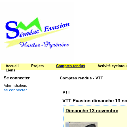
Accueil
Projets
Comptes rendus
Activité cycloto
Liens
Se connecter
Comptes rendus - VTT
Administrateur:
se connecter
VTT
VTT Evasion dimanche 13 n
Dimanche 13 novembre