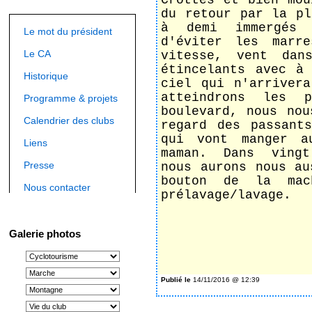
Crottés et bien mou
du retour par la pl
à demi immergés 
Le mot du président
d'éviter les marr
Le CA
vitesse, vent dan
étincelants avec à
Historique
ciel qui n'arriver
atteindrons les 
Programme & projets
boulevard, nous nou
Calendrier des clubs
regard des passant
qui vont manger a
Liens
maman. Dans ving
Presse
nous aurons nous au
bouton de la mac
Nous contacter
prélavage/lavage.
SM-
Galerie photos
(Sa Majest
Publié le
14/11/2016 @ 12:39