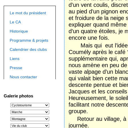
d’un vent coulis, discr
au pied d’un pignon en
Le mot du président
et froidure de la neige s
Le CA
expliquer quand même !
d’un quatre étoiles, je
Historique
encore une fois.
Programme & projets
Mais qui eut l’idée s
Calendrier des clubs
Coumély après le café
supplémentaire qui, ap
Liens
nous amène en peu de 
Presse
vaste alpage d’un blan
Nous contacter
qui valait bien cette 
descente pentue et bie
Jacques et les conseil
Galerie photos
Heureusement, le soleil
facilitant notre desce
groupe.
Retour au village, à p
journée.