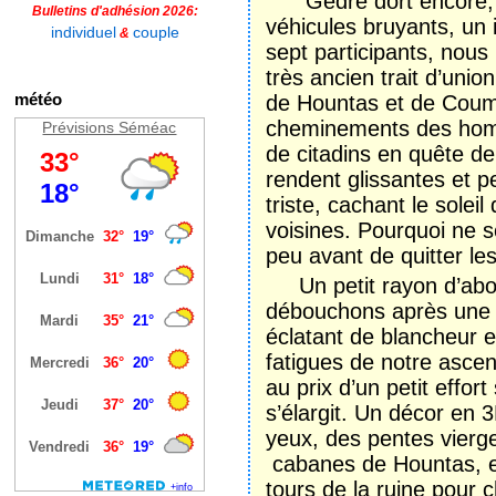
Gèdre dort encore, Gè
Bulletins d'adhésion 2026:
véhicules bruyants, un i
individuel
couple
&
sept participants, nous 
très ancien trait d’unio
météo
de Hountas et de Coum
cheminements des homme
Prévisions Séméac
de citadins en quête de
rendent glissantes et p
triste, cachant le solei
voisines. Pourquoi ne 
peu avant de quitter le
Un petit rayon d’abor
débouchons après une 
éclatant de blancheur e
fatigues de notre ascen
au prix d’un petit effor
s’élargit. Un décor en
yeux, des pentes vierg
cabanes de Hountas, ef
tours de la ruine pour 