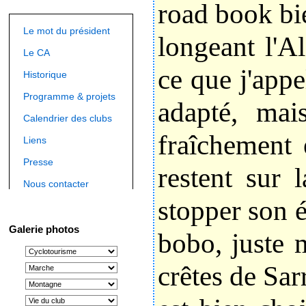
road book bie
Le mot du président
longeant l'A
Le CA
ce que j'appe
Historique
Programme & projets
adapté, mai
Calendrier des clubs
fraîchement 
Liens
Presse
restent sur 
Nous contacter
stopper son é
Galerie photos
bobo, juste 
crêtes de Sar