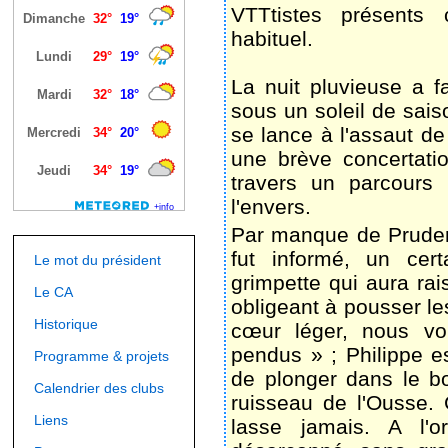
VTTtistes présents
habituel.
La nuit pluvieuse a fa
sous un soleil de sai
se lance à l'assaut d
une brève concertati
travers un parcours 
l'envers.
Par manque de Pruden
fut informé, un cer
Le mot du président
grimpette qui aura ra
Le CA
obligeant à pousser les
Historique
cœur léger, nous vo
pendus » ; Philippe es
Programme & projets
de plonger dans le bo
Calendrier des clubs
ruisseau de l'Ousse. 
Liens
lasse jamais. A l'