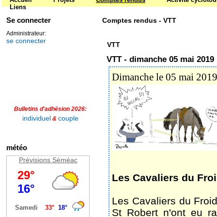
Liens
Se connecter
Comptes rendus - VTT
Administrateur:
se connecter
VTT
VTT - dimanche 05 mai 2019
Dimanche le 05 mai 201
Bulletins d'adhésion 2026:
individuel
couple
&
météo
Prévisions Séméac
Les Cavaliers du Fro
Les Cavaliers du Froi
St Robert n'ont eu r