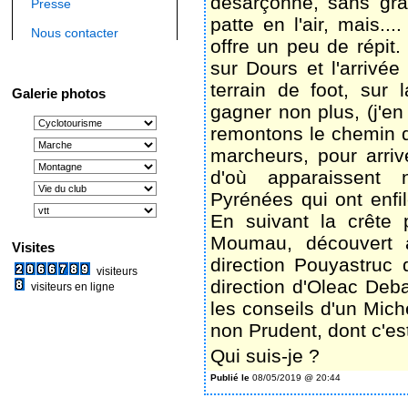
désarçonné, sans gra
Presse
patte en l'air, mais..
Nous contacter
offre un peu de répit
sur Dours et l'arrivée
terrain de foot, sur
Galerie photos
gagner non plus, (j'en
remontons le chemin di
marcheurs, pour arriv
d'où apparaissent
Pyrénées qui ont enfil
En suivant la crête 
Moumau, découvert a
Visites
direction Pouyastruc 
visiteurs
direction d'Oleac Deb
visiteurs en ligne
les conseils d'un Mich
non Prudent, dont c'est
Qui suis-je ?
Publié le
08/05/2019 @ 20:44