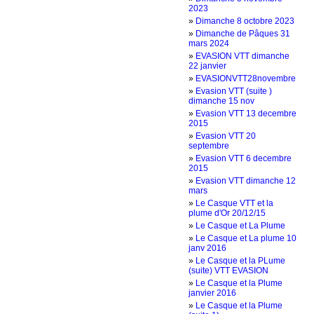
2023
»
Dimanche 8 octobre 2023
»
Dimanche de Pâques 31
mars 2024
»
EVASION VTT dimanche
22 janvier
»
EVASIONVTT28novembre
»
Evasion VTT (suite )
dimanche 15 nov
»
Evasion VTT 13 decembre
2015
»
Evasion VTT 20
septembre
»
Evasion VTT 6 decembre
2015
»
Evasion VTT dimanche 12
mars
»
Le Casque VTT et la
plume d'Or 20/12/15
»
Le Casque et La Plume
»
Le Casque et La plume 10
janv 2016
»
Le Casque et la PLume
(suite) VTT EVASION
»
Le Casque et la Plume
janvier 2016
»
Le Casque et la Plume