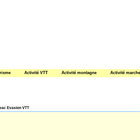
urisme
Activité VTT
Activité montagne
Activité march
ac Evasion VTT