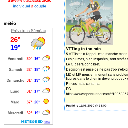
Bulletins d'adhésion 2026:
individuel
couple
&
météo
Prévisions Séméac
VTTing in the rain
5 VTTistes à l'appel ce dimanche matin,
Les plumes, bien inspirées, sont restées.
Le CR sera donc bref.
Décision est prise de ne pas trop s'éloi
MD et MP nous emmènent sans problème j
figures dans le chemin devenu boueux con
Rincés mais contents.
PG
https://www.openrunner.com/r/1035835
Publié le
11/08/2019 @ 18:00