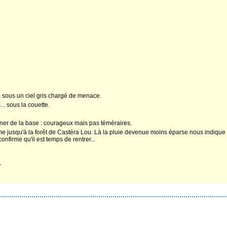
 sous un ciel gris chargé de menace.
.. sous la couette.
gner de la base : courageux mais pas téméraires.
usqu'à la forêt de Castéra Lou. Là la pluie devenue moins éparse nous indique l
firme qu'il est temps de rentrer...
7