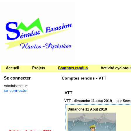
Accueil
Projets
Comptes rendus
Activité cycloto
Se connecter
Comptes rendus - VTT
Administrateur:
se connecter
VTT
VTT - dimanche 11 aout 2019
- par
Seme
Dimanche 11 Aout 2019