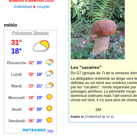
Bulletins d'adhésion 2026:
individuel
couple
&
météo
Prévisions Séméac
Les "cacatres"
Du G7 (groupe de 7) de la semaine derni
La délégation restreinte se dirige vers 
défoliée au sol miné aux ornières comme
par les "cacatres" : ronde organisée pa
passages périlleux. Le périmètre rouge 
dominical ordinaire mais l’œil exercé d
chose est sûre, il n'y aura plus de cham
SM
Publié le
27/08/2019 @ 12:11