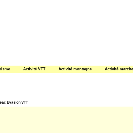
urisme
Activité VTT
Activité montagne
Activité march
ac Evasion VTT