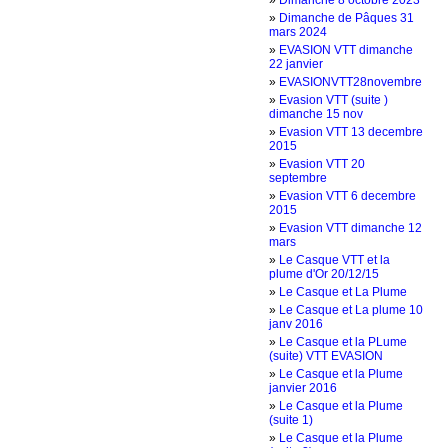
»
Dimanche 8 octobre 2023
»
Dimanche de Pâques 31
mars 2024
»
EVASION VTT dimanche
22 janvier
»
EVASIONVTT28novembre
»
Evasion VTT (suite )
dimanche 15 nov
»
Evasion VTT 13 decembre
2015
»
Evasion VTT 20
septembre
»
Evasion VTT 6 decembre
2015
»
Evasion VTT dimanche 12
mars
»
Le Casque VTT et la
plume d'Or 20/12/15
»
Le Casque et La Plume
»
Le Casque et La plume 10
janv 2016
»
Le Casque et la PLume
(suite) VTT EVASION
»
Le Casque et la Plume
janvier 2016
»
Le Casque et la Plume
(suite 1)
»
Le Casque et la Plume