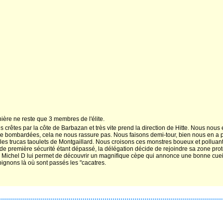
ère ne reste que 3 membres de l'élite.
les crêtes par la côte de Barbazan et très vite prend la direction de Hitte. Nous no
 bombardées, cela ne nous rassure pas. Nous faisons demi-tour, bien nous en a pri
r les trucas taoulets de Montgaillard. Nous croisons ces monstres boueux et pollua
de première sécurité étant dépassé, la délégation décide de rejoindre sa zone pro
e Michel D lui permet de découvrir un magnifique cèpe qui annonce une bonne cueill
pignons là où sont passés les "cacatres.