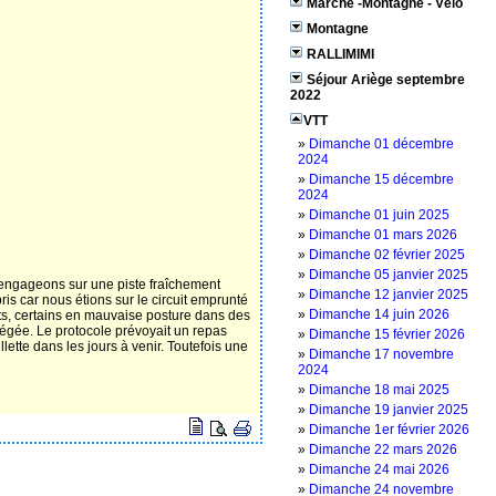
Marche -Montagne - Vélo
Montagne
RALLIMIMI
Séjour Ariège septembre
2022
VTT
»
‌‌Dimanche 01 décembre
2024
»
‌‌Dimanche 15 décembre
2024
»
‌Dimanche 01 juin 2025
»
‌Dimanche 01 mars 2026
»
‌Dimanche 02 février 2025
»
‌Dimanche 05 janvier 2025
us engageons sur une piste fraîchement
»
‌Dimanche 12 janvier 2025
s car nous étions sur le circuit emprunté
»
‌Dimanche 14 juin 2026
nts, certains en mauvaise posture dans des
tégée. Le protocole prévoyait un repas
»
‌Dimanche 15 février 2026
ette dans les jours à venir. Toutefois une
»
‌Dimanche 17 novembre
2024
»
‌Dimanche 18 mai 2025
»
‌Dimanche 19 janvier 2025
»
‌Dimanche 1er février 2026
»
‌Dimanche 22 mars 2026
»
‌Dimanche 24 mai 2026
»
‌Dimanche 24 novembre