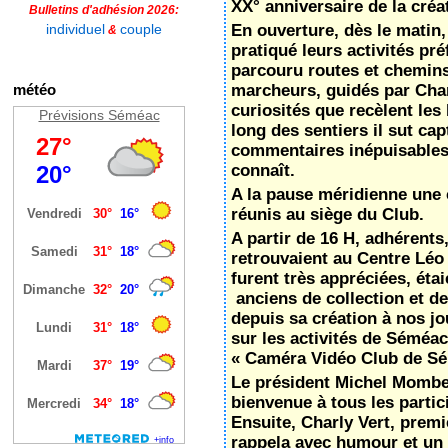
XX° anniversaire de la cré
Bulletins d'adhésion 2026:
individuel
couple
En ouverture, dès le matin,
&
pratiqué leurs activités pré
parcouru routes et chemins
météo
marcheurs, guidés par Char
curiosités que recèlent le
Prévisions Séméac
long des sentiers il sut cap
commentaires inépuisables 
connaît.
A la pause méridienne une c
réunis au siège du Club.
A partir de 16 H, adhérents
retrouvaient au Centre Léo
furent très appréciées, éta
anciens de collection et de
depuis sa création à nos jo
sur les activités de Séméac
« Caméra Vidéo Club de Sé
Le président Michel Mombe
bienvenue à tous les partic
Ensuite, Charly Vert, premi
rappela avec humour et un 