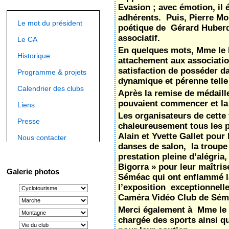
Evasion ; avec émotion, il 
adhérents. Puis, Pierre Mom
Le mot du président
poétique de Gérard Huberde
associatif.
Le CA
En quelques mots, Mme le 
Historique
attachement aux associati
satisfaction de posséder da
Programme & projets
dynamique et pérenne tell
Calendrier des clubs
Après la remise de médaill
pouvaient commencer et la f
Liens
Les organisateurs de cette 
Presse
chaleureusement tous les p
Alain et Yvette Gallet pou
Nous contacter
danses de salon, la troupe
prestation pleine d’alégria
Bigorra » pour leur maîtri
Galerie photos
Séméac qui ont enflammé l
l’exposition exceptionnell
Caméra Vidéo Club de Sémé
Merci également à Mme le 
chargée des sports ainsi qu