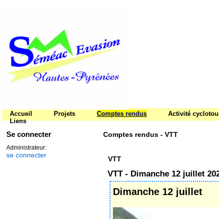
Accueil
Projets
Comptes rendus
Activité cycloto
Liens
Se connecter
Comptes rendus - VTT
Administrateur:
se connecter
VTT
VTT - Dimanche 12 juillet 20
Dimanche 12 juillet