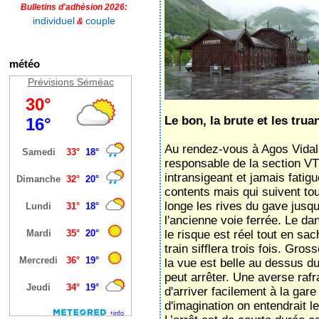
Bulletins d'adhésion 2026:
individuel
couple
&
météo
Prévisions Séméac
Le bon, la brute et les trua
Au rendez-vous à Agos Vidalo
responsable de la section VTT
intransigeant et jamais fatigu
contents mais qui suivent to
longe les rives du gave jusq
l'ancienne voie ferrée. Le da
le risque est réel tout en sac
train sifflera trois fois. Gro
la vue est belle au dessus du
peut arrêter. Une averse raf
d'arriver facilement à la ga
d'imagination on entendrait l