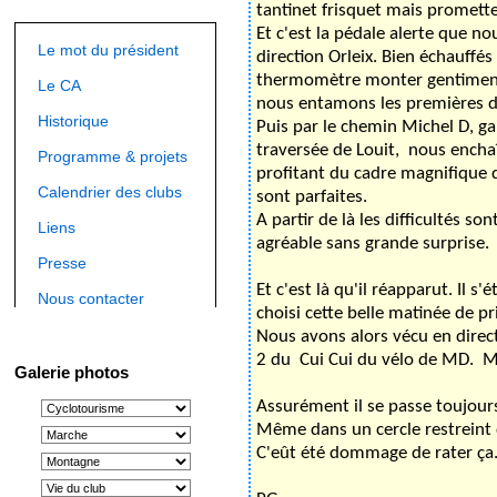
tantinet frisquet mais promette
Et c'est la pédale alerte que no
Le mot du président
direction Orleix. Bien échauffés
thermomètre monter gentiment e
Le CA
nous entamons les premières di
Historique
Puis par le chemin Michel D, gai
traversée de Louit, nous enchaî
Programme & projets
profitant du cadre magnifique d
Calendrier des clubs
sont parfaites.
A partir de là les difficultés so
Liens
agréable sans grande surprise.
Presse
Et c'est là qu'il réapparut. Il s
Nous contacter
choisi cette belle matinée de p
Nous avons alors vécu en direc
2 du
Cui Cui du vélo de MD. Mac
Galerie photos
Assurément il se passe toujour
M
ême dans un cercle restreint
C'eût été dommage de rater ça