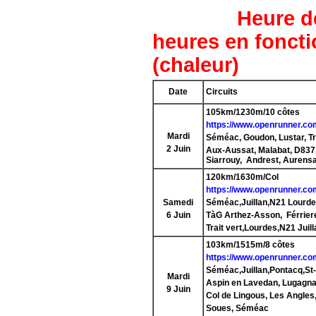
Heure de Dép
heures en foncti
(chaleur)
Date
Circuits
105km/1230m/10 côtes
https://www.openrunner.co
Mardi
Séméac, Goudon, Lustar, Tri
2 Juin
Aux-Aussat, Malabat, D837,
Siarrouy, Andrest, Aurens
120km/1630m/Col
https://www.openrunner.co
Samedi
Séméac,Juillan,N21 Lourde
6 Juin
TàG Arthez-Asson, Férriere
Trait vert,Lourdes,N21 Juil
103km/1515m/8 côtes
https://www.openrunner.co
Séméac,Juillan,Pontacq,St
Mardi
Aspin en Lavedan, Lugagna
9 Juin
Col de Lingous,
Les Angles,
Soues, Séméac