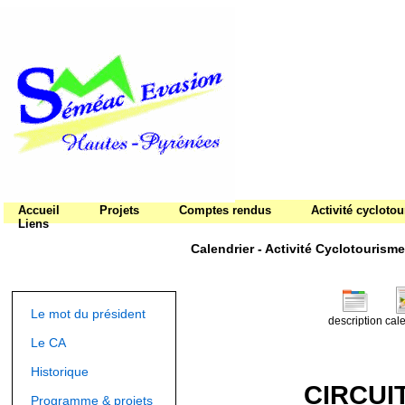
Accueil
Projets
Comptes rendus
Activité cycloto
Liens
Calendrier - Activité Cyclotourisme
Le mot du président
description
cale
Le CA
Historique
CIRCUI
Programme & projets