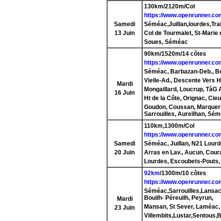
130km/2120m/Col
https://www.openrunner.co
Samedi
Séméac,Juillan,lourdes,Trait
13 Juin
Col de Tourmalet
, St-Mari
Soues, Séméac
90km/1520m/14 côtes
https://www.openrunner.co
Séméac, Barbazan-Deb., Be
Vielle-Ad., Descente Vers Hi
Mardi
Mongaillard, Loucrup, TàG 
16 Juin
Ht de la Côte, Orignac, Cie
Goudon, Coussan, Marqueri
Sarrouilles, Aureilhan, Sé
110km,1300m/Col
https://www.openrunner.co
Samedi
Séméac, Juillan, N21 Lourd
20 Juin
Arras en Lav., Aucun, Coura
Lourdes, Escoubets-Pouts, 
92km
/1300m/10 côtes
https://www.openrunner.co
Séméac,Sarrouilles,Lansac,
Bouilh- Péreuilh, Peyrun,
Mardi
Mansan, St Sever, Laméac, B
23 Juin
Villembits,Lustar,Sentous,