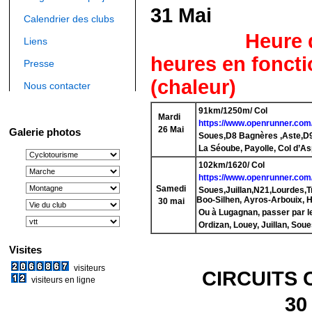
31 Mai
Calendrier des clubs
Heure de Dép
Liens
heures en foncti
Presse
(chaleur)
Nous contacter
91km/1250m/ Col
Mardi
https://www.openrunner.com/
26 Mai
Galerie photos
Soues,D8 Bagnères ,Aste,D
La Séoube, Payolle, Col d’A
102km/1620/ Col
https://www.openrunner.com/
Samedi
Soues,Juillan,N21,Lourdes,Tr
Boo-Silhen, Ayros-Arbouix, 
30 mai
Ou à Lugagnan, passer par le
Ordizan, Louey, Juillan, Sou
Visites
visiteurs
CIRCUITS 
visiteurs en ligne
30