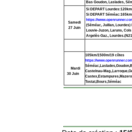
Bas Goudon, Laslades, Sé
Si DEPART Lourdes:
120km
Si DEPART Séméac:
165km
https://www.openrunner.co
Samedi
(Séméac, Juillan, Lourdes)
27 Juin
Louvie-Juzon, Laruns, Cols
Argelès-Gaz., Lourdes.(N21
105km/1500m/19 côtes
https://www.openrunner.com
Séméac,Laslades,Goudon,B
Mardi
Castelnau-Mag.,Larroque,Gu
30 Juin
Castex,Estampures,Mazerol
Tostat,Bours,Séméac