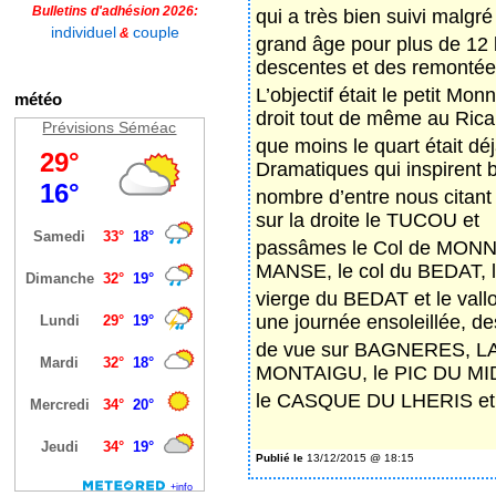
Bulletins d'adhésion 2026:
qui a très bien suivi malgré
individuel
couple
&
grand âge pour plus de 12
descentes et des remontée
L’objectif était le petit M
météo
droit tout de même au Rica
Prévisions Séméac
que moins le quart était dé
Dramatiques qui inspirent 
nombre d’entre nous cita
sur la droite le TUCOU et
passâmes le Col de MONNE 
MANSE, le col du BEDAT, 
vierge du BEDAT et le val
une journée ensoleillée, de
de vue sur BAGNERES, L
MONTAIGU, le PIC DU MID
le CASQUE DU LHERIS et d
IR
Publié le
13/12/2015 @ 18:15