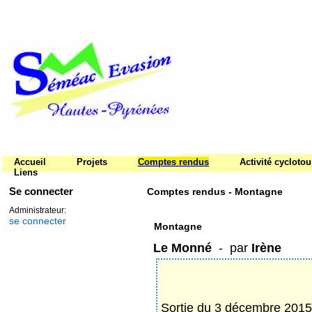
Accueil
Projets
Comptes rendus
Activité cycloto
Liens
Se connecter
Comptes rendus - Montagne
Administrateur:
se connecter
Montagne
Le Monné
- par
Irène
Sortie du 3 décembre 2015