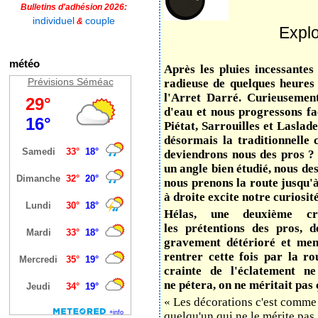
Bulletins d'adhésion 2026:
individuel
couple
&
Explo
météo
Après les pluies incessantes 
Prévisions Séméac
radieuse de quelques heures 
l'Arret Darré. Curieusemen
d'eau et nous progressons f
Piétat, Sarrouilles et Laslad
désormais la traditionnelle 
deviendrons nous des pros ? 
un angle bien étudié, nous de
nous prenons la route jusqu'à
à droite excite notre curiosité
Hélas, une deuxième c
les prétentions des pros, 
gravement détérioré et mena
rentrer cette fois par la ro
crainte de l'éclatement ne
ne pétera, on ne méritait pas
« Les décorations c'est comme
quelqu'un qui ne le mérite pas.