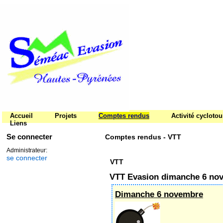
Accueil
Projets
Comptes rendus
Activité cycloto
Liens
Se connecter
Comptes rendus - VTT
Administrateur:
se connecter
VTT
VTT Evasion dimanche 6 no
Dimanche 6 novembre